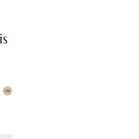
is
LN